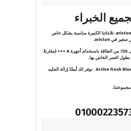
بشكل خاص
 في ariston.
نعلق أهمية كبيرة على الاستخدام المسؤول للموارد. هذا هو السبب في أننا نقدم أيضًا ثلاجات موفرة للطاقة . وفر ما يصل إلى 50٪ من الطاقة باستخدام أجهزة A +++ (مقارنةً
حتى يظل طعامك طازجًا لفترة أطول * ، تحتوي بعض أجهزتنا على منطقة 0 درجة مئوية أو Everfresh + مع تقنية Active Fresh Blue Light . نوفر لك أيضًا إزالة الجليد
مجموعتنا.