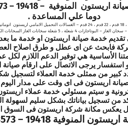
دوما علي المساعدة .
قسم صيانة الثلاجات اريستون 14 قدم ، 16 قدم ، 18 قدم ، 22 قدم ، 24 قدم – الغسالات
 – البوتاجازات 4 شعلة ، 5 شعلة سخانات الغاز السخانات الكهربائية .
ديم خدمة صيانة اريستون او خدمة ما بعد ا
ركة فابحث عن اى عطل و طرق اصلاح العط
نا الأساسية هي توفير الدعم اللازم لكل عم
استفسار يرجى الاتصال على ارقام صيانة 
بير من ممثلى خدمة العملاء لتسجيل شكاو
صيانة اريستون فى اى وقت على مدار اليوم 
كترونية و سيتم مسئولي خدمة عملاء اريستو
 من تسجيل بياناتك بشكل سليم لسهولة ال
 يعكس مكانة شركة اريستون فى السوق المح
ن المنوفية 19418 – 01000223573