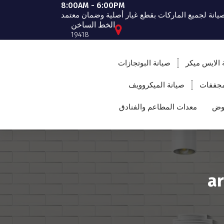
8:00AM - 6:00PM
صيانة لجميع الماركات بقطع غيار أصلية وضمان معتمد
الخط الساخن
19418
 الايس ميكر
صيانة البوتجازات
مجففات
صيانة الميكروويف
حوض
معدات المطاعم والفنادق