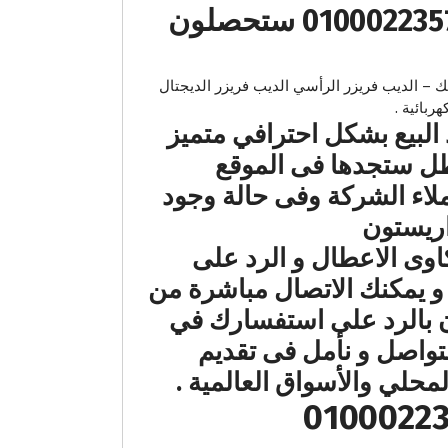
عند اتصالكم علي رقم صيانة اريستون المنوفية – 19418 – 01000223573 ستحصلون
 التحميل الامامي اريستون اتوماتيك – الديب فريزر الرأسي الديب فريزر الديجتال
لبيع بشكل احترافي متميز
ل ستجدها فى الموقع
لاء الشركة وفى حالة وجود
اريستون
ى الاعطال و الرد على
و يمكنك الاتصال مباشرة من
ن بالرد على استفسارك في
تواصل و نأمل فى تقديم
لي والأسواق العالمية .