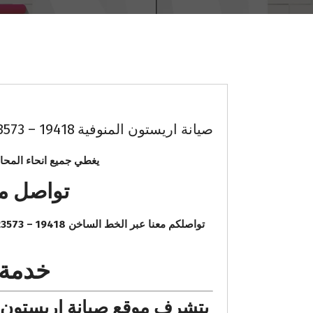
صيانة اريستون المنوفية 19418 – 01000223573 الخط الساخن ariston
يغطي جميع انحاء المحا
تواصل معنا عب
خدمة 
يتشرف موقع صيانة اريستون ا