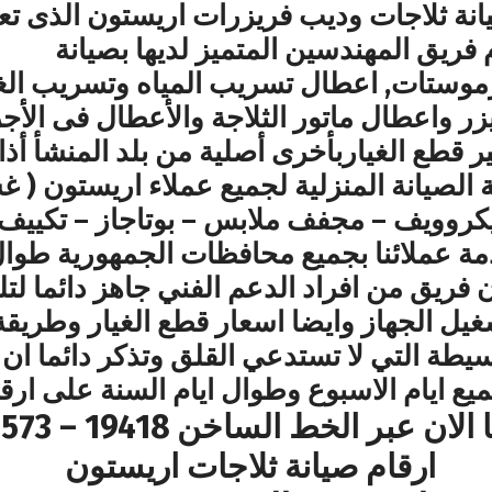
ة ثلاجات وديب فريزرات اريستون الذى تعد 
فريق المهندسين المتميز لديها بصيانة
موستات, اعطال تسريب المياه وتسريب الغاز
ر واعطال ماتور الثلاجة والأعطال فى الأجز
ر قطع الغياربأخرى أصلية من بلد المنشأ أذا 
 الصيانة المنزلية لجميع عملاء اريستون ( 
يكروويف – مجفف ملابس – بوتاجاز – تكيي
 عملائنا بجميع محافظات الجمهورية طوال ا
 فريق من افراد الدعم الفني جاهز دائما لتل
غيل الجهاز وايضا اسعار قطع الغيار وطريقة
سيطة التي لا تستدعي القلق وتذكر دائما ان
ع ايام الاسبوع وطوال ايام السنة على ار
عبر الخط الساخن 19418 – 01000223573
ارقام صيانة ثلاجات اريستون