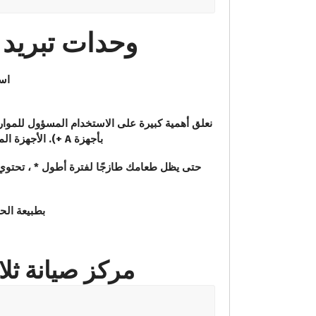
وحدات تبريد ariston – الشريك الرسمي لجميع الخبرا
است
بأجهزة A +). الأجهزة المزودة بضاغط ProSmart العاكس موفرة بشكل خاص للطاقة . وتتميز أيضًا بطول العمر الخاص بها.
بطبيعة الح
مركز صيانة ثلاجات اري