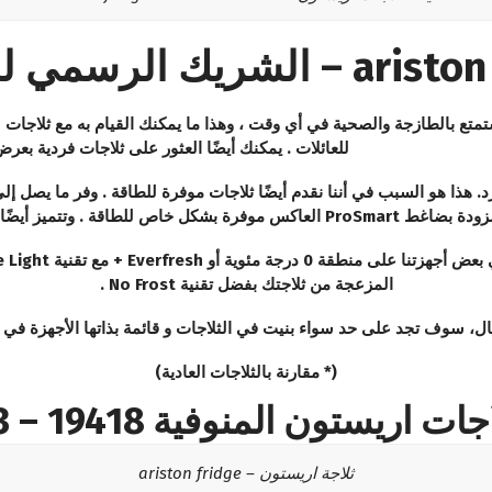
ء
متع بالطازجة والصحية في أي وقت ، وهذا ما يمكنك القيام به مع ثلاجات ariston. ثلاجاتنا الكبيرة مناسبة
للعائلات . يمكنك أيضًا العثور على ثلاجات فردية بعرض صغير
المزعجة من ثلاجتك بفضل تقنية No Frost .
ال، سوف تجد على حد سواء بنيت في الثلاجات و قائمة بذاتها الأجهزة في 
(* مقارنة بالثلاجات العادية)
ستون المنوفية 19418 – 01000223573
ثلاجة اريستون – ariston fridge