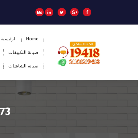
Home
الرئيسية
صيانة التكييفات
صيانة الشاشات
المؤسسة الالمانية تقدم خدمات صيانة سريعة
وموثوقة لجميع الأجهزة المنزلية. خبراء في
إصلاح الغسالات، البوتاجازات، الثلاجات وغيرها
داخل القاهرة والجيزة وجميع المحافظات.
اتصل بنا الآن!
223573