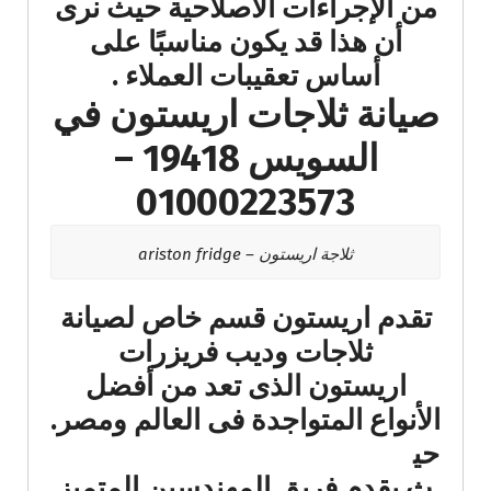
من الإجراءات الاصلاحية حيث نرى
أن هذا قد يكون مناسبًا على
أساس تعقيبات العملاء​ .
صيانة ثلاجات اريستون في
السويس 19418 –
01000223573
ثلاجة اريستون – ariston fridge
تقدم اريستون قسم خاص لصيانة
ثلاجات وديب فريزرات
اريستون الذى تعد من أفضل
الأنواع المتواجدة فى العالم ومصر.
حي
ث يقدم فريق المهندسين المتميز