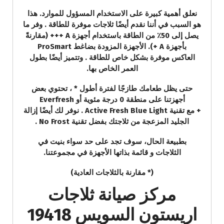
نعلق أهمية كبيرة على الاستخدام المسؤول للموارد. هذا
هو السبب في أننا نقدم أيضًا ثلاجات موفرة للطاقة . وفر ما
يصل إلى 50٪ من الطاقة باستخدام أجهزة A +++ (مقارنةً
بأجهزة A +). الأجهزة المزودة بضاغط ProSmart
العاكس موفرة بشكل خاص للطاقة . وتتميز أيضًا بطول
العمر الخاص بها.
حتى يظل طعامك طازجًا لفترة أطول * ، تحتوي بعض
أجهزتنا على منطقة 0 درجة مئوية أو Everfresh
+ مع تقنية Active Fresh Blue Light . نوفر لك أيضًا إزالة
الجليد المزعجة من ثلاجتك بفضل تقنية No Frost .
بطبيعة الحال، سوف تجد على حد سواء بنيت في
الثلاجات و قائمة بذاتها الأجهزة في مجموعتنا.
(* مقارنة بالثلاجات العادية)
مركز صيانة ثلاجات
اريستون السويس 19418