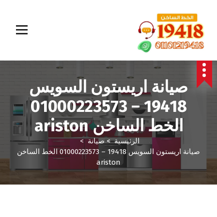
المؤسسة الالمانية تقدم خدمات صيانة سريعة وموثوقة لجميع الأجهزة المنزلية. خبراء في إصلاح الغسالات،
البوتاجازات، الثلاجات وغيرها داخل القاهرة والجيزة وجميع المحافظات. اتصل بنا الآن!
صيانة اريستون السويس
19418 – 01000223573
الخط الساخن ariston
الرئيسية
>
صيانة
>
صيانة اريستون السويس 19418 – 01000223573 الخط الساخن
ariston
صيانة