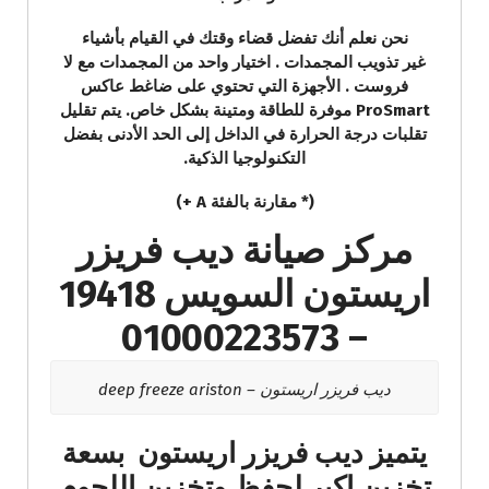
نحن نعلم أنك تفضل قضاء وقتك في القيام بأشياء
غير تذويب المجمدات . اختيار واحد من المجمدات مع لا
فروست . الأجهزة التي تحتوي على ضاغط عاكس
ProSmart موفرة للطاقة ومتينة بشكل خاص. يتم تقليل
تقلبات درجة الحرارة في الداخل إلى الحد الأدنى بفضل
التكنولوجيا الذكية.
(* مقارنة بالفئة A +)
مركز صيانة ديب فريزر
اريستون السويس 19418
– 01000223573
ديب فريزر اريستون – deep freeze ariston
يتميز ديب فريزر اريستون بسعة
تخزين اكبر لحفظ وتخزين اللحوم