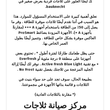
ك أيضًا العثور على ثلاجات فردية بعرض صغير في
bauknecht.
نعلق أهمية كبيرة على الاستخدام المسؤول للموارد. هذا
هو السبب في أننا نقدم أيضًا ثلاجات موفرة للطاقة . وفر ما
يصل إلى 50٪ من الطاقة باستخدام أجهزة A +++ (مقارنةً
بأجهزة A +). الأجهزة المزودة بضاغط ProSmart
العاكس موفرة بشكل خاص للطاقة . وتتميز أيضًا بطول
العمر الخاص بها.
حتى يظل طعامك طازجًا لفترة أطول * ، تحتوي بعض
أجهزتنا على منطقة 0 درجة مئوية أو Everfresh
+ مع تقنية Active Fresh Blue Light . نوفر لك أيضًا إزالة
الجليد المزعجة من ثلاجتك بفضل تقنية No Frost .
بطبيعة الحال، سوف تجد على حد سواء بنيت في
الثلاجات و قائمة بذاتها الأجهزة في مجموعتنا.
(* مقارنة بالثلاجات العادية)
مركز صيانة ثلاجات