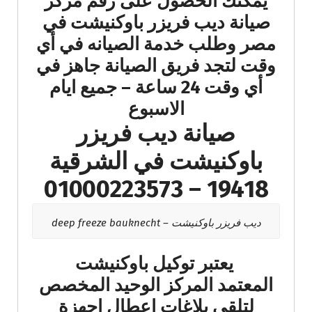
يمكنك الحصول على رقم مركز
صيانة ديب فريزر باوكنيشت في
مصر وطلب خدمة الصيانه في أي
وقت لتجد فريق الصيانة جاهز في
أي وقت 24 ساعة – جميع ايام
الاسبوع
صيانة ديب فريزر
باوكنيشت في الشرقية
19418 – 01000223573
ديب فريزر باوكنيشت – deep freeze bauknecht
يعتبر توكيل باوكنيشت
المعتمد المركز الوحيد المخصص
لتلقي بلاغات اعطال اجهزة