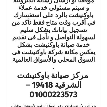
موقعنا او ارسال رسالة الكترونية
و سيتم مسئولي خدمة عملاء
باوكنيشت بالرد على استفسارك
في أقرب وقت متاح فقط تأكد من
تسجيل بياناتك بشكل سليم
لسهولة التواصل و نأمل فى تقديم
خدمة صيانة باوكنيشت بشكل
يعكس مكانة شركة باوكنيشت فى
السوق المحلي والأسواق العالمية
.
مركز صيانة باوكنيشت
الشرقية 19418 –
01000223573
يتم الرد لأستفسارتكم رقم الخط الساخن لأستقبال طلبات