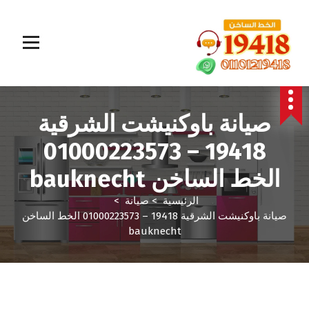
المؤسسة الالمانية تقدم خدمات صيانة سريعة وموثوقة لجميع الأجهزة المنزلية. خبراء في إصلاح الغسالات،
البوتاجازات، الثلاجات وغيرها داخل القاهرة والجيزة وجميع المحافظات. اتصل بنا الآن!
صيانة باوكنيشت الشرقية
19418 – 01000223573
الخط الساخن bauknecht
الرئيسية
>
صيانة
>
صيانة باوكنيشت الشرقية 19418 – 01000223573 الخط الساخن
bauknecht
صيانة