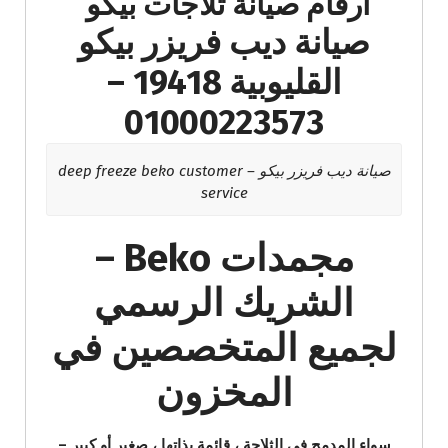
ارقام صيانة ثلاجات بيكو
صيانة ديب فريزر بيكو
القليوبية 19418 –
01000223573
صيانة ديب فريزر بيكو – deep freeze beko customer
service
مجمدات Beko –
الشريك الرسمي
لجميع المتخصصين في
المخزون
سواء المدمج في الثلاجة ، قائمة بذاتها ، صغير أو كبير –