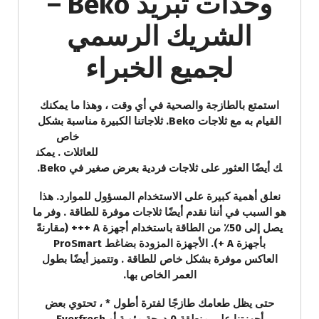
وحدات تبريد Beko –
الشريك الرسمي
لجميع الخبراء
استمتع بالطازجة والصحية في أي وقت ، وهذا ما يمكنك
القيام به مع ثلاجات Beko. ثلاجاتنا الكبيرة مناسبة
بشكل
خاص
للعائلات . يمكن
ك أيضًا العثور على ثلاجات فردية بعرض صغير في Beko.
نعلق أهمية كبيرة على الاستخدام المسؤول للموارد. هذا
هو السبب في أننا نقدم أيضًا ثلاجات موفرة للطاقة . وفر ما
يصل إلى 50٪ من الطاقة باستخدام أجهزة A +++ (مقارنةً
بأجهزة A +). الأجهزة المزودة بضاغط ProSmart
العاكس موفرة بشكل خاص للطاقة . وتتميز أيضًا بطول
العمر الخاص بها.
حتى يظل طعامك طازجًا لفترة أطول * ، تحتوي بعض