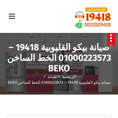
المؤسسة الالمانية تقدم خدمات صيانة سريعة وموثوقة لجميع الأجهزة المنزلية. خبراء في إصلاح الغسالات،
البوتاجازات، الثلاجات وغيرها داخل القاهرة والجيزة وجميع المحافظات. اتصل بنا الآن!
صيانة بيكو القليوبية 19418 –
01000223573 الخط الساخن
BEKO
الرئيسية
>
صيانة
>
صيانة بيكو القليوبية 19418 – 01000223573 الخط الساخن BEKO
صيانة