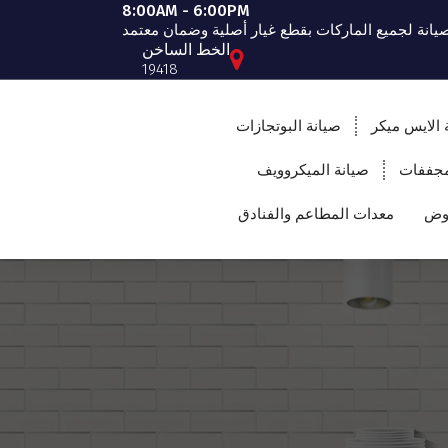
8:00AM - 6:00PM
صيانة لجميع الماركات بقطع غيار أصلية وضمان معتمد
الخط الساخن
19418
 الايس ميكر
صيانة البوتجازات
مجففات
صيانة الميكروويف
حوض
معدات المطاعم والفنادق