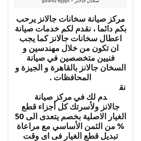
سخان جالانز – galanz egypt
مركز صيانة سخانات جالانز يرحب
بكم دائما ، نقدم لكم خدمات صيانة
اعطال سخانات جالانز كما يجب
ان تكون من خلال مهندسين و
فنيين متخصصين في صيانة
السخان جالانز بالقاهرة و الجيزة و
المحافظات .
نق
دم لك في مركز صيانة
جالانز ولأسرتك كل أجزاء قطع
الغيار الاصلية بخصم يتعدى الى 50
% من الثمن الأساسي مع مراعاة
تبديل قطع الغيار فى اى وقت