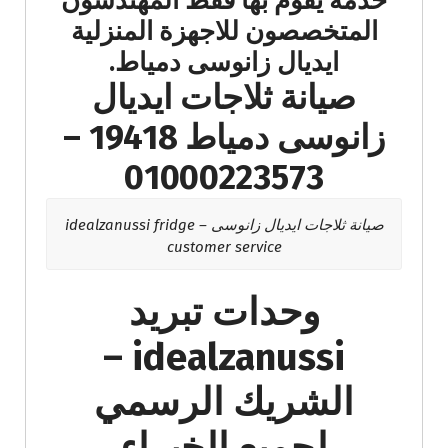
خدمة يقوم بها فقط المهندسون
المتخصصون للاجهزة المنزلية
ايديال زانوسى دمياط.
صيانة ثلاجات ايديال
زانوسى دمياط 19418 –
01000223573
صيانة ثلاجات ايديال زانوسى – idealzanussi fridge
customer service
وحدات تبريد
idealzanussi –
الشريك الرسمي
لجميع الخبراء