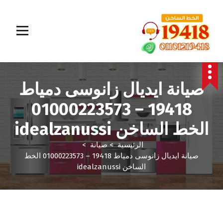
المؤسسة الالمانية تقدم خدمات صيانة سريعة وموثوقة لجميع الأجهزة المنزلية. خبراء في إصلاح الغسالات،
البوتاجازات، الثلاجات وغيرها داخل القاهرة والجيزة وجميع المحافظات. اتصل بنا الآن!
صيانة ايديال زانوسى دمياط
19418 – 01000223573
الخط الساخن idealzanussi
الرئيسية
>
صيانة
>
صيانة ايديال زانوسى دمياط 19418 – 01000223573 الخط
الساخن idealzanussi
صيانة