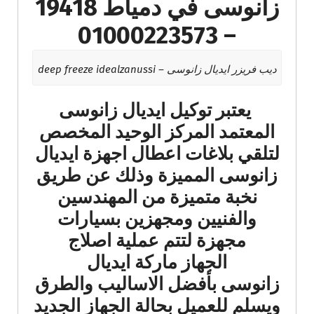
زانوسى في دمياط 19418
– 01000223573
ديب فريزر ايديال زانوسى – deep freeze idealzanussi
يعتبر توكيل ايديال زانوسى
المعتمد المركز الوحيد المخصص
لتلقي بلاغات اعطال اجهزة ايديال
زانوسى المميزة وذلك عن طريق
نخبة متميزة من المهندسين
والفنيين ومجهزين بسيارات
مجهزة لتتم عملية اصلاج
الجهاز ماركة ايديال
زانوسى بأفضل الاساليب والطرق
ويسلم للعميل بحالة الجهاز الجديد