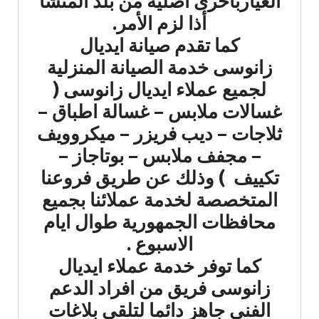
الغياربأخرى أصلية من بلد المنشأ
أذا لزم الأمر.
كما تقدم صيانة ايديال
زانوسى خدمة الصيانة المنزلية
لجميع عملاء ايديال زانوسى (
غسالات ملابس – غسالة اطباق –
ثلاجات – ديب فريزر – ميكروويف
– مجفف ملابس – بوتاجاز –
تكييف ) وذلك عن طريق فروعنا
المتخصصة لخدمة عملائنا بجميع
محافظات الجمهورية طوال ايام
الاسبوع .
كما توفر خدمة عملاء ايديال
زانوسى فريق من افراد الدعم
الفني جاهز دائما لتلقي بلاغات