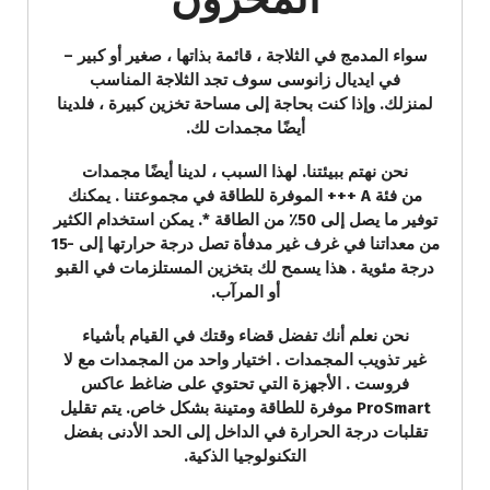
سواء المدمج في الثلاجة ، قائمة بذاتها ، صغير أو كبير –
في ايديال زانوسى سوف تجد الثلاجة المناسب
لمنزلك. وإذا كنت بحاجة إلى مساحة تخزين كبيرة ، فلدينا
أيضًا مجمدات لك.
نحن نهتم ببيئتنا. لهذا السبب ، لدينا أيضًا مجمدات
من فئة A +++ الموفرة للطاقة في مجموعتنا . يمكنك
توفير ما يصل إلى 50٪ من الطاقة *. يمكن استخدام الكثير
من معداتنا في غرف غير مدفأة تصل درجة حرارتها إلى -15
درجة مئوية . هذا يسمح لك بتخزين المستلزمات في القبو
أو المرآب.
نحن نعلم أنك تفضل قضاء وقتك في القيام بأشياء
غير تذويب المجمدات . اختيار واحد من المجمدات مع لا
فروست . الأجهزة التي تحتوي على ضاغط عاكس
ProSmart موفرة للطاقة ومتينة بشكل خاص. يتم تقليل
تقلبات درجة الحرارة في الداخل إلى الحد الأدنى بفضل
التكنولوجيا الذكية.