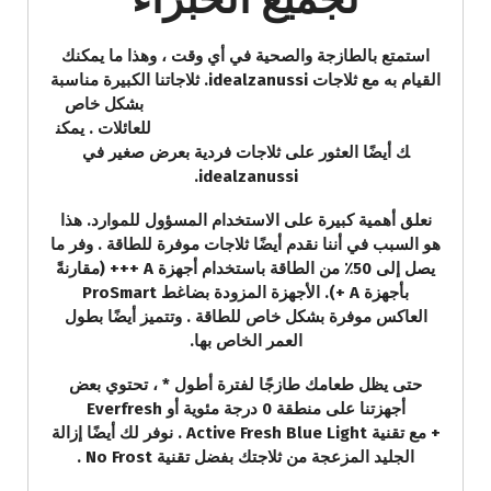
استمتع بالطازجة والصحية في أي وقت ، وهذا ما يمكنك
القيام به مع ثلاجات idealzanussi. ثلاجاتنا الكبيرة مناسبة
بشكل خاص
للعائلات . يمكن
ك أيضًا العثور على ثلاجات فردية بعرض صغير في
idealzanussi.
نعلق أهمية كبيرة على الاستخدام المسؤول للموارد. هذا
هو السبب في أننا نقدم أيضًا ثلاجات موفرة للطاقة . وفر ما
يصل إلى 50٪ من الطاقة باستخدام أجهزة A +++ (مقارنةً
بأجهزة A +). الأجهزة المزودة بضاغط ProSmart
العاكس موفرة بشكل خاص للطاقة . وتتميز أيضًا بطول
العمر الخاص بها.
حتى يظل طعامك طازجًا لفترة أطول * ، تحتوي بعض
أجهزتنا على منطقة 0 درجة مئوية أو Everfresh
+ مع تقنية Active Fresh Blue Light . نوفر لك أيضًا إزالة
الجليد المزعجة من ثلاجتك بفضل تقنية No Frost .