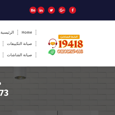
Home
الرئيسية
صيانة التكييفات
صيانة الشاشات
المؤسسة الالمانية تقدم خدمات صيانة سريعة
وموثوقة لجميع الأجهزة المنزلية. خبراء في
إصلاح الغسالات، البوتاجازات، الثلاجات وغيرها
داخل القاهرة والجيزة وجميع المحافظات.
اتصل بنا الآن!
223573