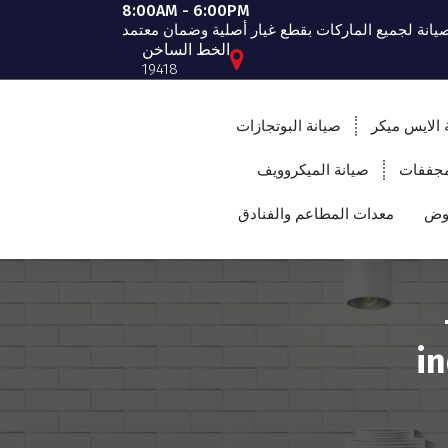
8:00AM - 6:00PM
صيانة لجميع الماركات بقطع غيار أصلية وضمان معتمد
الخط الساخن
19418
 الايس ميكر
صيانة البوتجازات
مجففات
صيانة الميكروويف
حوض
معدات المطاعم والفنادق
194 –