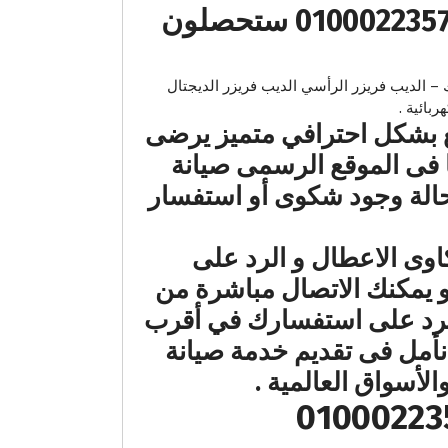
عند اتصالكم علي رقم صيانة اندست الاسكندرية – 19418 – 01000223573 ستحصلون
التحميل الامامي اندست اتوماتيك – الديب فريزر الرأسي الديب فريزر الديجتال
ع بشكل احترافي متميز يرضى
فى الموقع الرسمى صيانة
حالة وجود شكوى أو استفسار
ى الاعطال و الرد على
 يمكنك الاتصال مباشرة من
الرد على استفسارك في أقرب
نأمل فى تقديم خدمة صيانة
سواق العالمية .