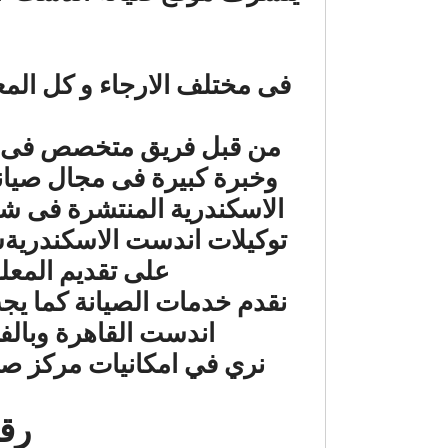
فى مختلف الارجاء و كل الم
من قبل فريق متخصص فى صيا
وخبرة كبيرة فى مجال صيانة
الاسكندرية المنتشرة فى شتى
توكيلات اندست الاسكندريةسو
على تقديم المع
نقدم خدمات الصيانة كما ي
اندست القاهرة وبالفر
نري في امكانيات مركز صيان
رقم