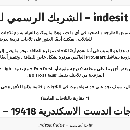
ء
متع بالطازجة والصحية في أي وقت ، وهذا ما يمكنك القيام به مع ثلاجات indesit. ثلاجاتنا الكبيرة مناسبة
للعائلات . يمكنك أيضًا العثور على ثلاجات فردية بعرض صغير
المزعجة من ثلاجتك بفضل تقنية No Frost .
ال، سوف تجد على حد سواء بنيت في الثلاجات و قائمة بذاتها الأجهزة في 
(* مقارنة بالثلاجات العادية)
ست الاسكندرية 19418 – 01000223573
ثلاجة اندست – indesit fridge