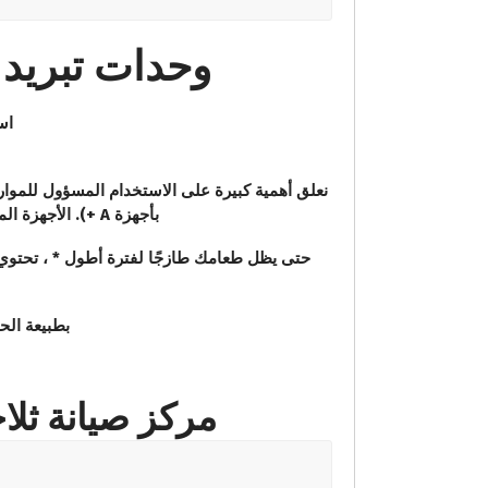
وحدات تبريد indesit – الشريك الرسمي لجميع الخبرا
است
بأجهزة A +). الأجهزة المزودة بضاغط ProSmart العاكس موفرة بشكل خاص للطاقة . وتتميز أيضًا بطول العمر الخاص بها.
بطبيعة الح
مركز صيانة ثلاجات اند