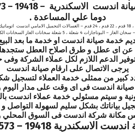
دوما علي المساعدة .
قسم صيانة الثلاجات اندست 14 قدم ، 16 قدم ، 18 قدم ، 22 قدم ، 24 قدم – الغسالات 
– البوتاجازات 4 شعلة ، 5 شعلة سخانات الغاز السخانات الكهربائية .
خدمة صيانة اندست او خدمة ما بعد البي
 عن اى عطل و طرق اصلاح العطل ستجدها 
وفير الدعم اللازم لكل عملاء الشركة وفى 
يرجى الاتصال على ارقام صيانة اندست
بير من ممثلى خدمة العملاء لتسجيل شكاو
 صيانة اندست فى اى وقت على مدار اليوم و
رونية و سيتم مسئولي خدمة عملاء اندست ب
ل بياناتك بشكل سليم لسهولة التواصل و 
مكانة شركة اندست فى السوق المحلي والأ
الاسكندرية 19418 – 01000223573