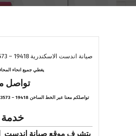
صيانة اندست الاسكندرية 19418 – 01000223573 الخط الساخن indesit
يغطي جميع انحاء المحا
تواصل معنا عب
خدمة ع
يتشرف موقع صيانة اندست ال