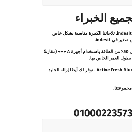
بشكل خاص
 في indesit.
نعلق أهمية كبيرة على الاستخدام المسؤول للموارد. هذا هو السبب في أننا نقدم أيضًا ثلاجات موفرة للطاقة . وفر ما يصل إلى 50٪ من الطاقة باستخدام أجهزة A +++ (مقارنةً
حتى يظل طعامك طازجًا لفترة أطول * ، تحتوي بعض أجهزتنا على منطقة 0 درجة مئوية أو Everfresh + مع تقنية Active Fresh Blue Light . نوفر لك أيضًا إزالة الجليد
مجموعتنا.