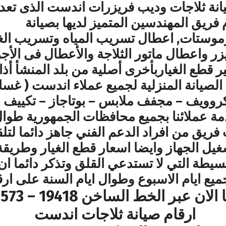
 ثلاجات وديب فريزرات اندست الذى تعد م
فريق المهندسين المتميز لديها بصيانة
موستات, اعطال تسريب المياه وتسريب الغاز
ر واعطال ماتور الثلاجة والأعطال فى الأجز
ر قطع الغياربأخرى أصلية من بلد المنشأ أذا 
لصيانة المنزلية لجميع عملاء اندست ( غس
كروويف – مجفف ملابس – بوتاجاز – تكييف
 عملائنا بجميع محافظات الجمهورية طوال ا
فريق من افراد الدعم الفني جاهز دائما لتلق
غيل الجهاز وايضا اسعار قطع الغيار وطريقة
سيطة التي لا تستدعي القلق وتذكر دائما 
يع ايام الاسبوع وطوال ايام السنة على ا
عبر الخط الساخن 19418 – 01000223573
ارقام صيانة ثلاجات اندست