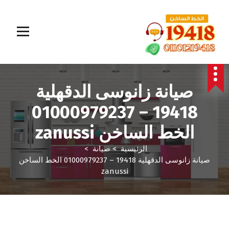
المؤسسة الالمانية تقدم خدمات صيانة سريعة وموثوقة لجميع الأجهزة المنزلية. خبراء في إصلاح الغسالات،
البوتاجازات، الثلاجات وغيرها داخل القاهرة والجيزة وجميع المحافظات. اتصل بنا الآن!
صيانة زانوسى الدقهلية
19418 – 01000979237
الخط الساخن zanussi
الرئيسية
>
صيانة
>
صيانة زانوسى الدقهلية 19418 – 01000979237 الخط الساخن
zanussi
صيانة