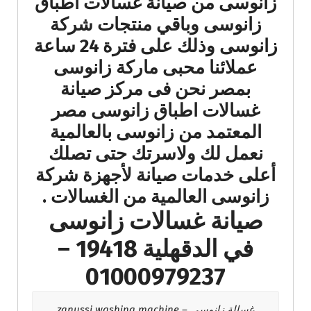
زانوسى من صيانة غسالات اطباق
زانوسى وباقي منتجات شركة
زانوسى وذلك على فترة 24 ساعة
عملائنا محبى ماركة زانوسى
بمصر نحن فى مركز صيانة
غسالات اطباق زانوسى مصر
المعتمد من زانوسى بالعالمية
نعمل لك ولاسرتك حتى تصلك
أعلى خدمات صيانة لأجهزة شركة
زانوسى العالمية من الغسالات .
صيانة غسالات زانوسى
في الدقهلية 19418 –
01000979237
غسالة زانوسى – zanussi washing machine