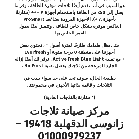
هو السبب في أننا نقدم أيضًا ثلاجات موفرة للطاقة . وفر ما
يصل إلى 50٪ من الطاقة باستخدام أجهزة A +++ (مقارنةً
بأجهزة A +). الأجهزة المزودة بضاغط ProSmart
العاكس موفرة بشكل خاص للطاقة . وتتميز أيضًا بطول
العمر الخاص بها.
حتى يظل طعامك طازجًا لفترة أطول * ، تحتوي بعض
أجهزتنا على منطقة 0 درجة مئوية أو Everfresh
+ مع تقنية Active Fresh Blue Light . نوفر لك أيضًا إزالة
الجليد المزعجة من ثلاجتك بفضل تقنية No Frost .
بطبيعة الحال، سوف تجد على حد سواء بنيت في
الثلاجات و قائمة بذاتها الأجهزة في مجموعتنا.
(* مقارنة بالثلاجات العادية)
مركز صيانة ثلاجات
زانوسى الدقهلية 19418 –
01000979237