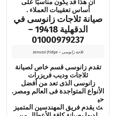
أن هذا قد يكون مناسبًا على
أساس تعقيبات العملاء​ .
صيانة ثلاجات زانوسى في
الدقهلية 19418 –
01000979237
ثلاجة زانوسى – zanussi fridge
تقدم زانوسى قسم خاص لصيانة
ثلاجات وديب فريزرات
زانوسى الذى تعد من أفضل
الأنواع المتواجدة فى العالم ومصر.
حي
ث يقدم فريق المهندسين المتميز
لديها بصيانة كافة الأعطال من