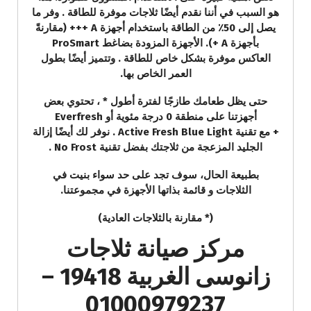
هو السبب في أننا نقدم أيضًا ثلاجات موفرة للطاقة . وفر ما
يصل إلى 50٪ من الطاقة باستخدام أجهزة A +++ (مقارنةً
بأجهزة A +). الأجهزة المزودة بضاغط ProSmart
العاكس موفرة بشكل خاص للطاقة . وتتميز أيضًا بطول
العمر الخاص بها.
حتى يظل طعامك طازجًا لفترة أطول * ، تحتوي بعض
أجهزتنا على منطقة 0 درجة مئوية أو Everfresh
+ مع تقنية Active Fresh Blue Light . نوفر لك أيضًا إزالة
الجليد المزعجة من ثلاجتك بفضل تقنية No Frost .
بطبيعة الحال، سوف تجد على حد سواء بنيت في
الثلاجات و قائمة بذاتها الأجهزة في مجموعتنا.
(* مقارنة بالثلاجات العادية)
مركز صيانة ثلاجات
زانوسى الغربية 19418 –
01000979237