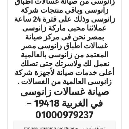
زانوسى من صيانة غسالات اطباق
زانوسى وباقي منتجات شركة
زانوسى وذلك على فترة 24 ساعة
عملائنا محبى ماركة زانوسى
بمصر نحن فى مركز صيانة
غسالات اطباق زانوسى مصر
المعتمد من زانوسى بالعالمية
نعمل لك ولاسرتك حتى تصلك
أعلى خدمات صيانة لأجهزة شركة
زانوسى العالمية من الغسالات .
صيانة غسالات زانوسى
في الغربية 19418 –
01000979237
غسالة زانوسى – zanussi washing machine